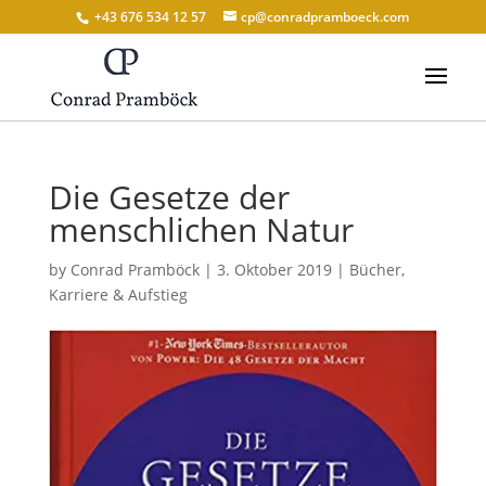
+43 676 534 12 57
cp@conradpramboeck.com
Die Gesetze der
menschlichen Natur
by
Conrad Pramböck
|
3. Oktober 2019
|
Bücher
,
Karriere & Aufstieg