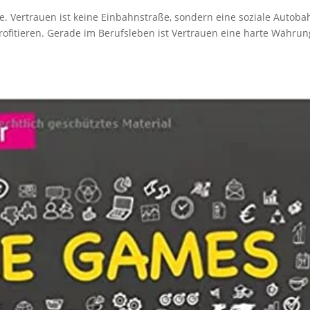
. Vertrauen ist keine Einbahnstraße, sondern eine soziale Autoba
profitieren. Gerade im Berufsleben ist Vertrauen eine harte Währun