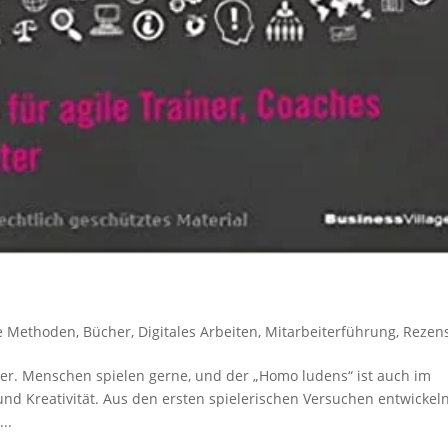
le Methoden
,
Bücher
,
Digitales Arbeiten
,
Mitarbeiterführung
,
Rezen
er. Menschen spielen gerne, und der „Homo ludens“ ist auch im
und Kreativität. Aus den ersten spielerischen Versuchen entwickel
..