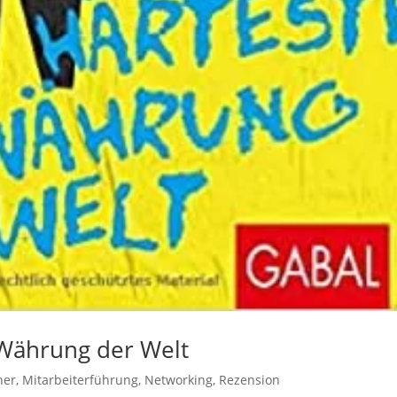
 Währung der Welt
her
,
Mitarbeiterführung
,
Networking
,
Rezension