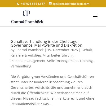
+43 676 534 12 57
cp@conradpramboeck.com
Gehaltsverhandlung in der Chefetage:
Governance, Marktwerte und Diskretion
by
Conrad Pramböck
|
19. Dezember 2025
|
Gehalt
,
Karriere & Aufstieg
,
Mitarbeiterführung
,
Personalmanagement
,
Selbstmanagement
,
Training
,
Verhandlung
Die Vergütung von Vorständen und Geschäftsführern
steht unter besonderer Beobachtung – durch
Gesellschafter, Aufsichtsräte und zunehmend auch
durch die Öffentlichkeit. Wie verhandelt man auf
diesem Niveau rechtssicher, marktgerecht und ohne
Reputationsrisiken? Das...