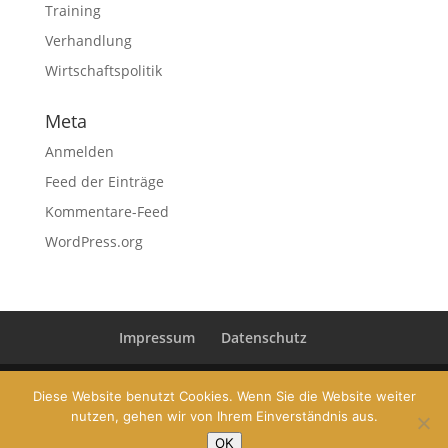
Training
Verhandlung
Wirtschaftspolitik
Meta
Anmelden
Feed der Einträge
Kommentare-Feed
WordPress.org
Impressum
Datenschutz
Diese Website benutzt Cookies. Wenn Sie die Website weiter
nutzen, gehen wir von Ihrem Einverständnis aus.
© 2019 Dr. Conrad Pramböck | Gehaltsberatung und
OK
Karriere Coaching | www.conradpramboeck.com