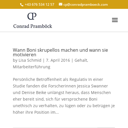
+43 676 534 12 57
cp@conradpramboeck.com
Wann Boni skrupellos machen und wann sie
motivieren
by
Lisa Schmid
|
7. April 2016
|
Gehalt
,
Mitarbeiterführung
Persönliche Betroffenheit als Regulativ In einer
Studie fanden die Forscherinnen Jessica Swanner
und Denise Beike unlängst heraus, dass Menschen
eher bereit sind, sich für versprochene Boni
unethisch zu verhalten, zu lügen oder zu betrügen je
höher ihre Position im...