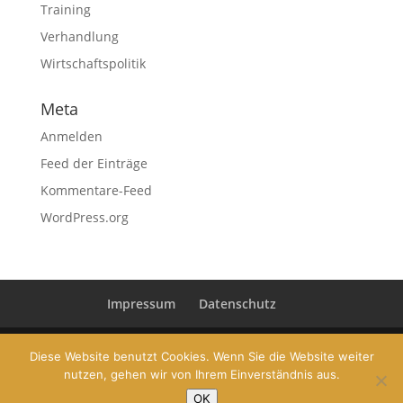
Training
Verhandlung
Wirtschaftspolitik
Meta
Anmelden
Feed der Einträge
Kommentare-Feed
WordPress.org
Impressum
Datenschutz
Diese Website benutzt Cookies. Wenn Sie die Website weiter
nutzen, gehen wir von Ihrem Einverständnis aus.
© 2019 Dr. Conrad Pramböck | Gehaltsberatung und
OK
Karriere Coaching | www.conradpramboeck.com