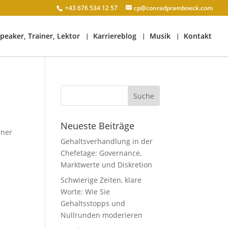
+43 676 534 12 57
cp@conradpramboeck.com
peaker, Trainer, Lektor
Karriereblog
Musik
Kontakt
Neueste Beiträge
iner
Gehaltsverhandlung in der
Chefetage: Governance,
Marktwerte und Diskretion
Schwierige Zeiten, klare
Worte: Wie Sie
Gehaltsstopps und
Nullrunden moderieren