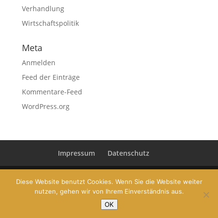
Verhandlung
Wirtschaftspolitik
Meta
Anmelden
Feed der Einträge
Kommentare-Feed
WordPress.org
Impressum
Datenschutz
Diese Website benutzt Cookies. Wenn Sie die Website weiter
nutzen, gehen wir von Ihrem Einverständnis aus.
© 2019 Dr. Conrad Pramböck | Gehaltsberatung und
OK
Karriere Coaching | www.conradpramboeck.com