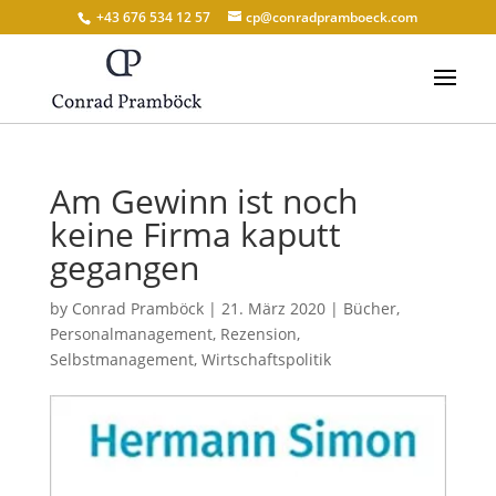
+43 676 534 12 57
cp@conradpramboeck.com
Am Gewinn ist noch
keine Firma kaputt
gegangen
by
Conrad Pramböck
|
21. März 2020
|
Bücher
,
Personalmanagement
,
Rezension
,
Selbstmanagement
,
Wirtschaftspolitik