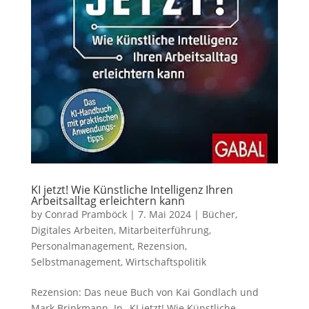
KI jetzt! Wie Künstliche Intelligenz Ihren
Arbeitsalltag erleichtern kann
by
Conrad Pramböck
|
7. Mai 2024
|
Bücher
,
Digitales Arbeiten
,
Mitarbeiterführung
,
Personalmanagement
,
Rezension
,
Selbstmanagement
,
Wirtschaftspolitik
Rezension: Das neue Buch von Kai Gondlach und
Mark Brinkmann. In „KI jetzt! Wie Künstliche