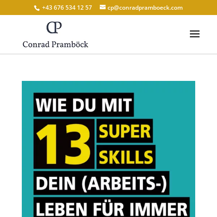
+43 676 534 12 57
cp@conradpramboeck.com