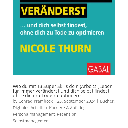
Wie du mit 13 Super Skills dein (Arbeits-)Leben
für immer veränderst und dich selbst findest,
ohne dich zu Tode zu optimieren
by
Conrad Pramböck
|
23. September 2024
|
Bücher
,
Digitales Arbeiten
,
Karriere & Aufstieg
,
Personalmanagement
,
Rezension
,
Selbstmanagement