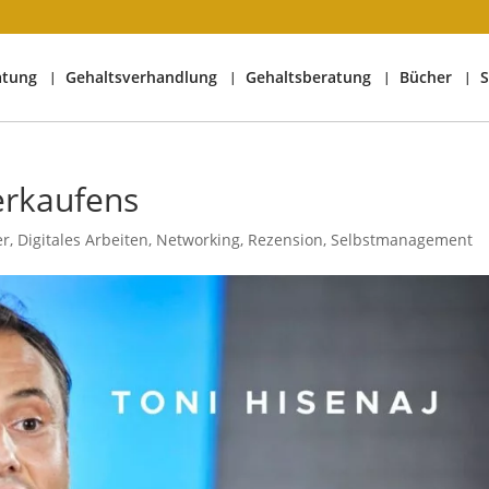
atung
Gehaltsverhandlung
Gehaltsberatung
Bücher
S
erkaufens
er
,
Digitales Arbeiten
,
Networking
,
Rezension
,
Selbstmanagement