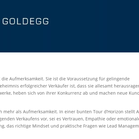
 die Aufmerksamkeit. Sie ist die Voraussetzung für gelingende
eimnis erfolgreicher Verkäufer ist, dass sie allesamt herausrag
zwerke, heben sich von ihrer Konkurrenz ab und machen neue Kun
 mehr als Aufmerksamkeit. In einer bunten Tour d’Horizon stellt 
agenden Verkaufens vor, sei es Vertrauen, Empathie oder emotional
tung, das richtige Mindset und praktische Fragen wie Lead Manage