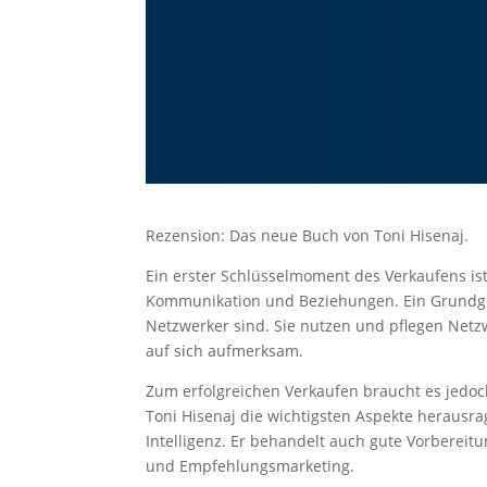
Rezension: Das neue Buch von Toni Hisenaj.
Ein erster Schlüsselmoment des Verkaufens ist
Kommunikation und Beziehungen. Ein Grundgeh
Netzwerker sind. Sie nutzen und pflegen Net
auf sich aufmerksam.
Zum erfolgreichen Verkaufen braucht es jedoch
Toni Hisenaj die wichtigsten Aspekte herausr
Intelligenz. Er behandelt auch gute Vorberei
und Empfehlungsmarketing.