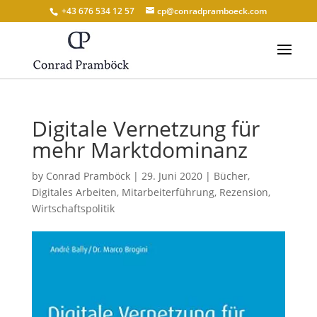
+43 676 534 12 57
cp@conradpramboeck.com
Digitale Vernetzung für
mehr Marktdominanz
by
Conrad Pramböck
|
29. Juni 2020
|
Bücher
,
Digitales Arbeiten
,
Mitarbeiterführung
,
Rezension
,
Wirtschaftspolitik