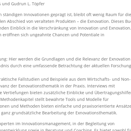
s und Gudrun L. Töpfer
n ständigen Innovationen geprägt ist, bleibt oft wenig Raum für di
den Abschied von veralteten Produkten – die Exnovation. Dieses B
enden Einblick in die Verschränkung von Innovation und Exnovation
n eröffnen sich ungeahnte Chancen und Potentiale in
erung: Hier werden die Grundlagen und die Relevanz der Exnovation
tändnis durch eine umfassende Betrachtung der aktuellen Forschun
: Praktische Fallstudien und Beispiele aus dem Wirtschafts- und Non-
levanz der Exnovationsthematik in der Praxis. Interviews mit
 Vertiefungen bieten zusätzliche Einblicke und Übertragungshilfe
s Methodenkapitel stellt bewährte Tools und Modelle für
tionen und Methoden bieten einfache und praxisorientierte Ansätze
er ganz grundsätzliche Bearbeitung der Exnovationsthematik.
Experten im Innovationsmanagement, in der Begleitung von
nsentwicklung sowie in Beratung und Coaching. Es bietet sowohl f