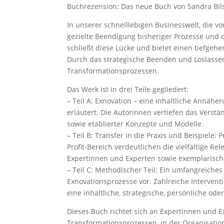
Buchrezension: Das neue Buch von Sandra Bil
In unserer schnelllebigen Businesswelt, die vo
gezielte Beendigung bisheriger Prozesse und 
schließt diese Lücke und bietet einen tiefgeh
Durch das strategische Beenden und Loslasse
Transformationsprozessen.
Das Werk ist in drei Teile gegliedert:
– Teil A: Exnovation – eine inhaltliche Annäh
erläutert. Die Autorinnen vertiefen das Vers
sowie etablierter Konzepte und Modelle.
– Teil B: Transfer in die Praxis und Beispiele
Profit-Bereich verdeutlichen die vielfältige Re
Expertinnen und Experten sowie exemplarische
– Teil C: Methodischer Teil: Ein umfangreiche
Exnovationsprozesse vor. Zahlreiche Interven
eine inhaltliche, strategische, persönliche od
Dieses Buch richtet sich an Expertinnen und 
Transformationsprozessen, in der Organisatio