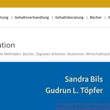
atung
Gehaltsverhandlung
Gehaltsberatung
Bücher
S
ation
ile Methoden
,
Bücher
,
Digitales Arbeiten
,
Rezension
,
Wirtschaftspoli