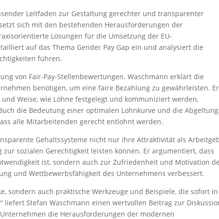
ssender Leitfaden zur Gestaltung gerechter und transparenter
etzt sich mit den bestehenden Herausforderungen der
raxisorientierte Lösungen für die Umsetzung der EU-
etailliert auf das Thema Gender Pay Gap ein und analysiert die
chtigkeiten führen.
hrung von Fair-Pay-Stellenbewertungen. Waschmann erklärt die
ternehmen benötigen, um eine faire Bezahlung zu gewährleisten. E
t und Weise, wie Löhne festgelegt und kommuniziert werden,
 Buch die Bedeutung einer optimalen Lohnkurve und die Abgeltung
 dass alle Mitarbeitenden gerecht entlohnt werden.
parente Gehaltssysteme nicht nur ihre Attraktivität als Arbeitge
 zur sozialen Gerechtigkeit leisten können. Er argumentiert, dass
twendigkeit ist, sondern auch zur Zufriedenheit und Motivation d
eistung und Wettbewerbsfähigkeit des Unternehmens verbessert.
ke, sondern auch praktische Werkzeuge und Beispiele, die sofort in
“ liefert Stefan Waschmann einen wertvollen Beitrag zur Diskussio
ie Unternehmen die Herausforderungen der modernen