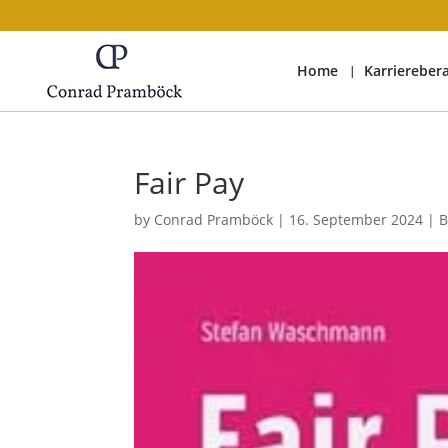
Home
Karriereber
Fair Pay
by
Conrad Pramböck
|
16. September 2024
|
B