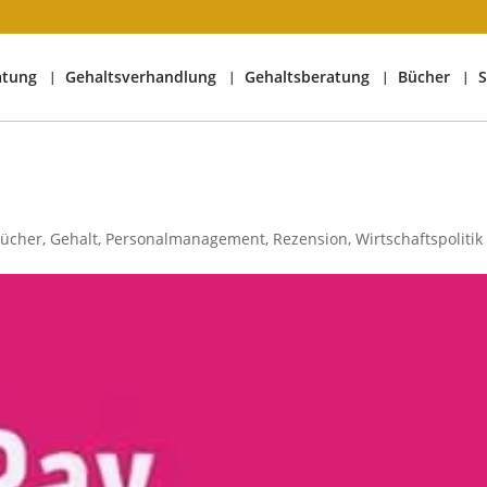
atung
Gehaltsverhandlung
Gehaltsberatung
Bücher
S
ücher
,
Gehalt
,
Personalmanagement
,
Rezension
,
Wirtschaftspolitik