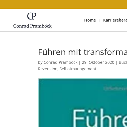
Home
Karriereber
Führen mit transforma
by
Conrad Pramböck
|
29. Oktober 2020
|
Büc
Rezension
,
Selbstmanagement