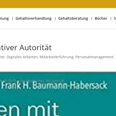
atung
Gehaltsverhandlung
Gehaltsberatung
Bücher
S
tiver Autorität
her
,
Digitales Arbeiten
,
Mitarbeiterführung
,
Personalmanagement
,