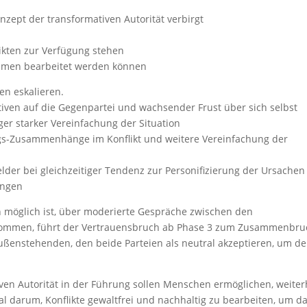
nzept der transformativen Autorität verbirgt
ikten zur Verfügung stehen
thmen bearbeitet werden können
en eskalieren.
ven auf die Gegenpartei und wachsender Frust über sich selbst
ger starker Vereinfachung der Situation
gs-Zusammenhänge im Konflikt und weitere Vereinfachung der
lder bei gleichzeitiger Tendenz zur Personifizierung der Ursachen
ungen
 möglich ist, über moderierte Gespräche zwischen den
u kommen, führt der Vertrauensbruch ab Phase 3 zum Zusammenbru
ußenstehenden, den beide Parteien als neutral akzeptieren, um d
ven Autorität in der Führung sollen Menschen ermöglichen, weiter
ral darum, Konflikte gewaltfrei und nachhaltig zu bearbeiten, um d