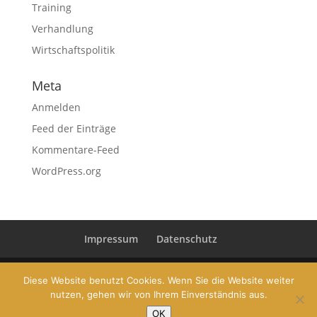
Training
Verhandlung
Wirtschaftspolitik
Meta
Anmelden
Feed der Einträge
Kommentare-Feed
WordPress.org
Impressum
Datenschutz
Diese Website benutzt Cookies. Wenn Sie die Website weiter
nutzen, gehen wir von Ihrem Einverständnis aus.
© 2019 Dr. Conrad Pramböck | Gehaltsberatung und
OK
Karriere Coaching | www.conradpramboeck.com