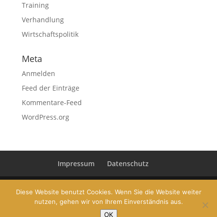
Training
Verhandlung
Wirtschaftspolitik
Meta
Anmelden
Feed der Einträge
Kommentare-Feed
WordPress.org
Impressum
Datenschutz
Diese Website benutzt Cookies. Wenn Sie die Website weiter
nutzen, gehen wir von Ihrem Einverständnis aus.
© 2019 Dr. Conrad Pramböck | Gehaltsberatung und
OK
Karriere Coaching | www.conradpramboeck.com