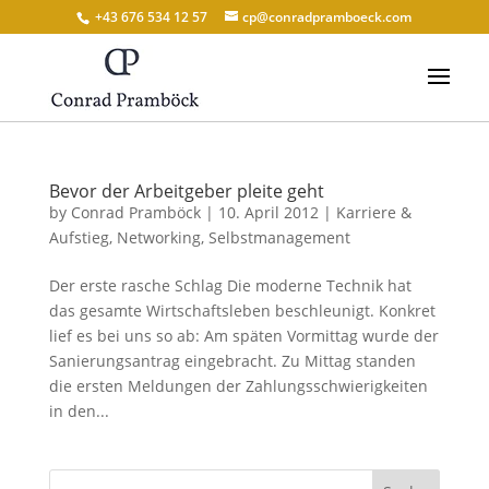
+43 676 534 12 57
cp@conradpramboeck.com
Bevor der Arbeitgeber pleite geht
by
Conrad Pramböck
|
10. April 2012
|
Karriere &
Aufstieg
,
Networking
,
Selbstmanagement
Der erste rasche Schlag Die moderne Technik hat
das gesamte Wirtschaftsleben beschleunigt. Konkret
lief es bei uns so ab: Am späten Vormittag wurde der
Sanierungsantrag eingebracht. Zu Mittag standen
die ersten Meldungen der Zahlungsschwierigkeiten
in den...