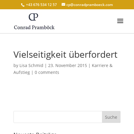
+43 676 534 12 57
cp@conradpramboeck.com
Vielseitigkeit überfordert
by
Lisa Schmid
|
23. November 2015
|
Karriere &
Aufstieg
|
0 comments