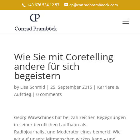
+43 676 534 12 57
cp@conradpramboeck.com
Wie Sie mit Coretelling
andere für sich
begeistern
by
Lisa Schmid
|
25. September 2015
|
Karriere &
Aufstieg
|
0 comments
Georg Wawschinek hat bei zahlreichen Begegnungen
in seiner beruflichen Laufbahn als
Radiojournalist und Moderator eines bemerkt: Wie
wir auf unsere Mitmenschen wirken, kann – und