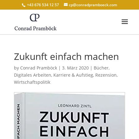
+43 676 534 12 57
cp@conradpramboeck.com
Zukunft einfach machen
by
Conrad Pramböck
|
3. März 2020
|
Bücher
,
Digitales Arbeiten
,
Karriere & Aufstieg
,
Rezension
,
Wirtschaftspolitik