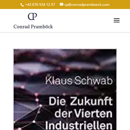
+43 676 534 12 57
cp@conradpramboeck.com