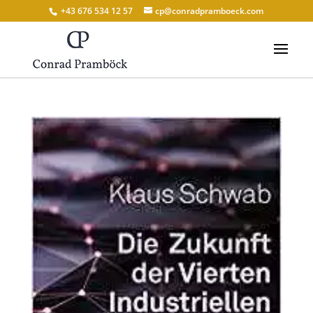
+43 676 534 12 57
cp@conradpramboeck.com