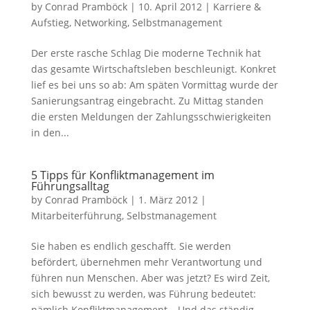
by
Conrad Pramböck
|
10. April 2012
|
Karriere &
Aufstieg
,
Networking
,
Selbstmanagement
Der erste rasche Schlag Die moderne Technik hat
das gesamte Wirtschaftsleben beschleunigt. Konkret
lief es bei uns so ab: Am späten Vormittag wurde der
Sanierungsantrag eingebracht. Zu Mittag standen
die ersten Meldungen der Zahlungsschwierigkeiten
in den...
5 Tipps für Konfliktmanagement im
Führungsalltag
by
Conrad Pramböck
|
1. März 2012
|
Mitarbeiterführung
,
Selbstmanagement
Sie haben es endlich geschafft. Sie werden
befördert, übernehmen mehr Verantwortung und
führen nun Menschen. Aber was jetzt? Es wird Zeit,
sich bewusst zu werden, was Führung bedeutet:
nämlich Konfliktmanagement. –Und das ständig.