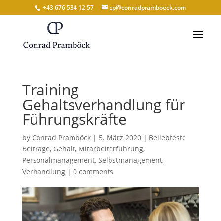
+43 676 534 12 57
cp@conradpramboeck.com
Training
Gehaltsverhandlung für
Führungskräfte
by
Conrad Pramböck
|
5. März 2020
|
Beliebteste
Beiträge
,
Gehalt
,
Mitarbeiterführung
,
Personalmanagement
,
Selbstmanagement
,
Verhandlung
|
0 comments