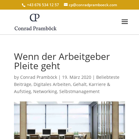
+43 676 534 12 57
cp@conradpramboeck.com
Wenn der Arbeitgeber
Pleite geht
by
Conrad Pramböck
|
19. März 2020
|
Beliebteste
Beiträge
,
Digitales Arbeiten
,
Gehalt
,
Karriere &
Aufstieg
,
Networking
,
Selbstmanagement